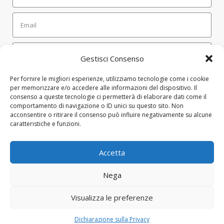
Gestisci Consenso
SEND
Per fornire le migliori esperienze, utilizziamo tecnologie come i cookie
per memorizzare e/o accedere alle informazioni del dispositivo. Il
consenso a queste tecnologie ci permetterà di elaborare dati come il
comportamento di navigazione o ID unici su questo sito. Non
CONTATTI
acconsentire o ritirare il consenso può influire negativamente su alcune
caratteristiche e funzioni.
Via Bari, 22, 00161 Roma RM
Accetta
fabricaharmonica.management@gmail.com
Nega
Questo sito è gestito da
Fabrica Harmonica APS-ETS
.
Privacy
Visualizza le preferenze
Policy & Cookie Policy →
Dichiarazione sulla Privacy