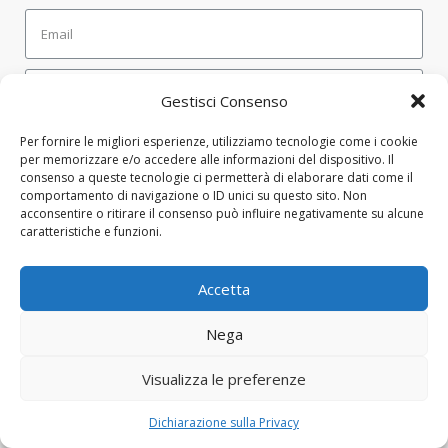
Gestisci Consenso
SEND
Per fornire le migliori esperienze, utilizziamo tecnologie come i cookie
per memorizzare e/o accedere alle informazioni del dispositivo. Il
consenso a queste tecnologie ci permetterà di elaborare dati come il
comportamento di navigazione o ID unici su questo sito. Non
CONTATTI
acconsentire o ritirare il consenso può influire negativamente su alcune
caratteristiche e funzioni.
Via Bari, 22, 00161 Roma RM
Accetta
fabricaharmonica.management@gmail.com
Nega
Questo sito è gestito da
Fabrica Harmonica APS-ETS
.
Privacy
Visualizza le preferenze
Policy & Cookie Policy →
Dichiarazione sulla Privacy